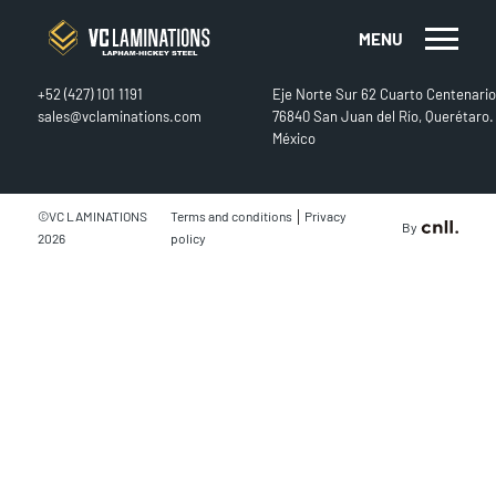
MENU
CONTACT
FIND US
+52 (427) 101 1191
Eje Norte Sur 62 Cuarto Centenario
sales@vclaminations.com
76840 San Juan del Río, Querétaro.
México
|
©VC LAMINATIONS
Terms and conditions
Privacy
By
2026
policy