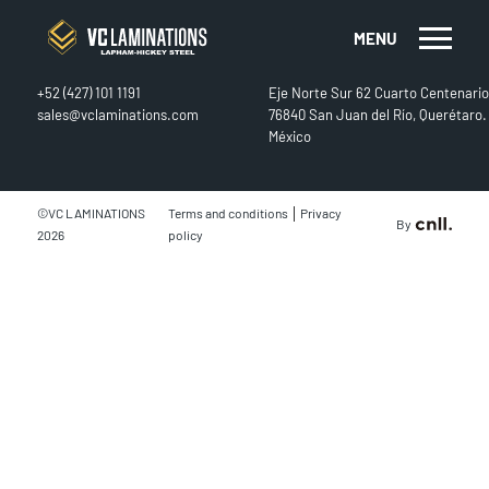
MENU
CONTACT
FIND US
+52 (427) 101 1191
Eje Norte Sur 62 Cuarto Centenario
sales@vclaminations.com
76840 San Juan del Río, Querétaro.
México
|
©VC LAMINATIONS
Terms and conditions
Privacy
By
2026
policy