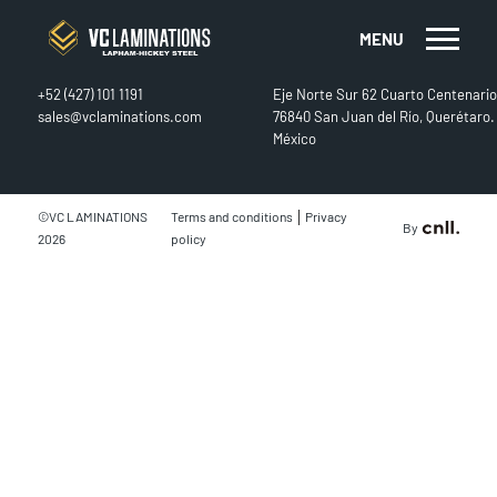
MENU
CONTACT
FIND US
+52 (427) 101 1191
Eje Norte Sur 62 Cuarto Centenario
sales@vclaminations.com
76840 San Juan del Río, Querétaro.
México
|
©VC LAMINATIONS
Terms and conditions
Privacy
By
2026
policy