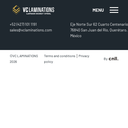
MENU
CONTACT
FIND US
+52 (427) 101 1191
Eje Norte Sur 62 Cuarto Centenario
sales@vclaminations.com
76840 San Juan del Río, Querétaro.
México
|
©VC LAMINATIONS
Terms and conditions
Privacy
By
2026
policy