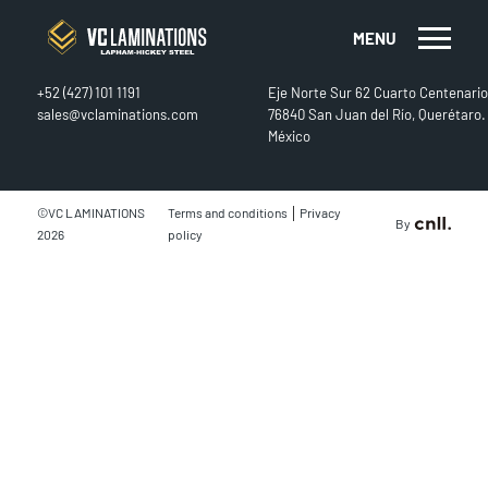
MENU
CONTACT
FIND US
+52 (427) 101 1191
Eje Norte Sur 62 Cuarto Centenario
sales@vclaminations.com
76840 San Juan del Río, Querétaro.
México
|
©VC LAMINATIONS
Terms and conditions
Privacy
By
2026
policy