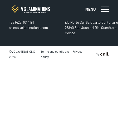
MENU
CONTACT
FIND US
+52 (427) 101 1191
Eje Norte Sur 62 Cuarto Centenario
sales@vclaminations.com
76840 San Juan del Río, Querétaro.
México
|
©VC LAMINATIONS
Terms and conditions
Privacy
By
2026
policy