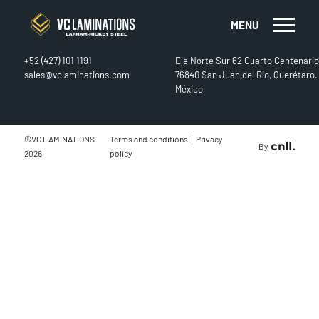
MENU
CONTACT
FIND US
+52 (427) 101 1191
Eje Norte Sur 62 Cuarto Centenario
sales@vclaminations.com
76840 San Juan del Río, Querétaro.
México
|
©VC LAMINATIONS
Terms and conditions
Privacy
By
2026
policy