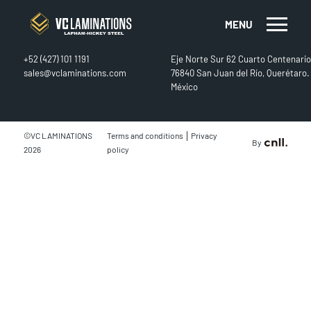
MENU
CONTACT
FIND US
+52 (427) 101 1191
Eje Norte Sur 62 Cuarto Centenario
sales@vclaminations.com
76840 San Juan del Río, Querétaro.
México
|
©VC LAMINATIONS
Terms and conditions
Privacy
By
2026
policy