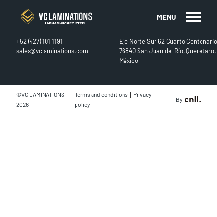
MENU
CONTACT
FIND US
+52 (427) 101 1191
Eje Norte Sur 62 Cuarto Centenario
sales@vclaminations.com
76840 San Juan del Río, Querétaro.
México
|
©VC LAMINATIONS
Terms and conditions
Privacy
By
2026
policy