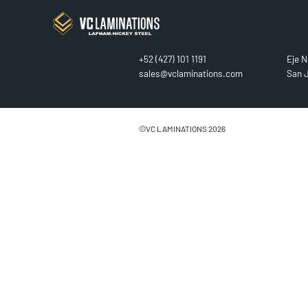
CONTACT
FIN
+52 (427) 101 1191
Eje N
sales@vclaminations.com
San J
©VC LAMINATIONS 2026