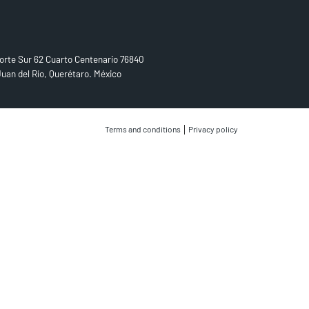
D US
orte Sur 62 Cuarto Centenario 76840
uan del Río, Querétaro. México
|
Terms and conditions
Privacy policy