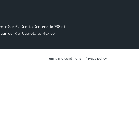
D US
orte Sur 62 Cuarto Centenario 76840
uan del Río, Querétaro. México
|
Terms and conditions
Privacy policy