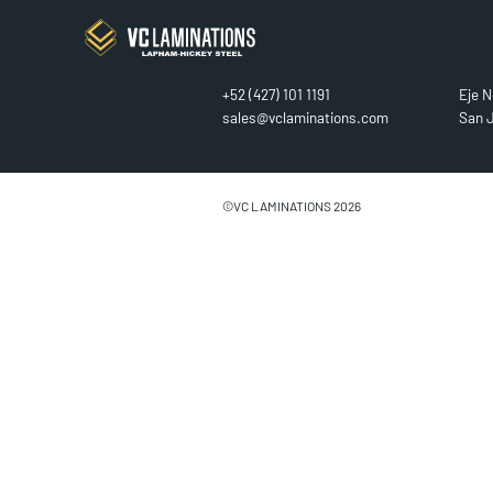
CONTACT
FIN
+52 (427) 101 1191
Eje N
sales@vclaminations.com
San J
©VC LAMINATIONS 2026