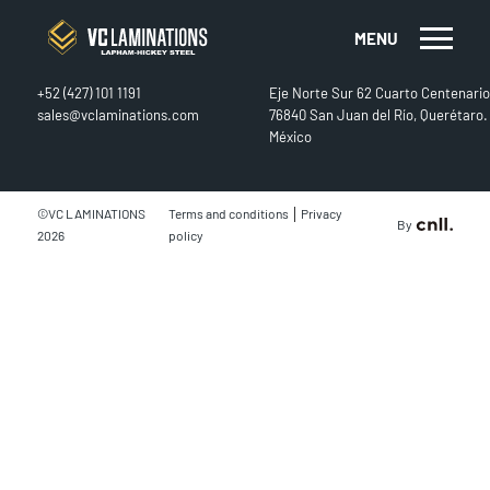
MENU
CONTACT
FIND US
+52 (427) 101 1191
Eje Norte Sur 62 Cuarto Centenario
sales@vclaminations.com
76840 San Juan del Río, Querétaro.
México
|
©VC LAMINATIONS
Terms and conditions
Privacy
By
2026
policy