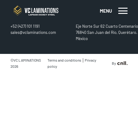
MENU
CONTACT
FIND US
+52 (427) 101 1191
Eje Norte Sur 62 Cuarto Centenario
sales@vclaminations.com
76840 San Juan del Río, Querétaro.
México
|
©VC LAMINATIONS
Terms and conditions
Privacy
By
2026
policy