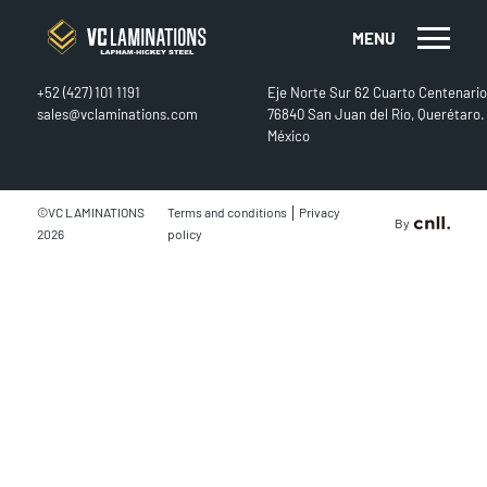
MENU
CONTACT
FIND US
+52 (427) 101 1191
Eje Norte Sur 62 Cuarto Centenario
sales@vclaminations.com
76840 San Juan del Río, Querétaro.
México
|
©VC LAMINATIONS
Terms and conditions
Privacy
By
2026
policy