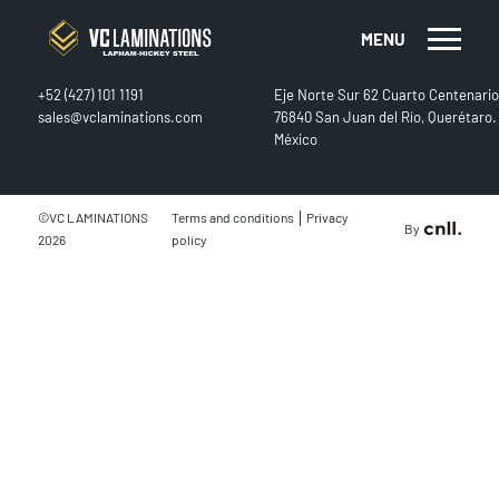
MENU
CONTACT
FIND US
+52 (427) 101 1191
Eje Norte Sur 62 Cuarto Centenario
sales@vclaminations.com
76840 San Juan del Río, Querétaro.
México
|
©VC LAMINATIONS
Terms and conditions
Privacy
By
2026
policy