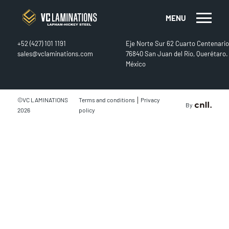
MENU
CONTACT
FIND US
+52 (427) 101 1191
Eje Norte Sur 62 Cuarto Centenario
sales@vclaminations.com
76840 San Juan del Río, Querétaro.
México
|
©VC LAMINATIONS
Terms and conditions
Privacy
By
2026
policy