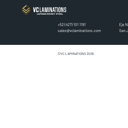
CONTACT
FIN
+52 (427) 101 1191
Eje N
sales@vclaminations.com
San J
©VC LAMINATIONS 2026