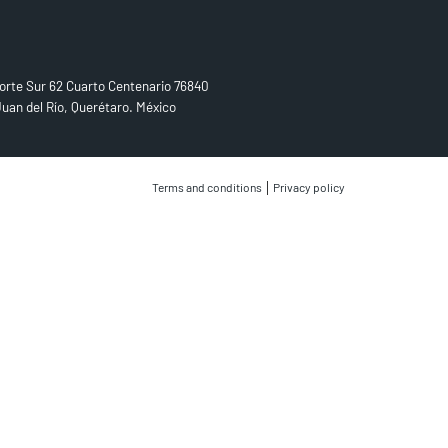
D US
orte Sur 62 Cuarto Centenario 76840
uan del Río, Querétaro. México
|
Terms and conditions
Privacy policy