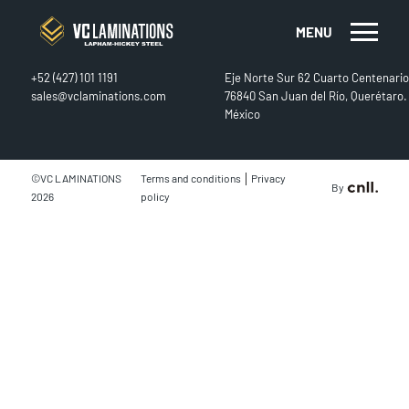
MENU
CONTACT
FIND US
+52 (427) 101 1191
Eje Norte Sur 62 Cuarto Centenario
sales@vclaminations.com
76840 San Juan del Río, Querétaro.
México
|
©VC LAMINATIONS
Terms and conditions
Privacy
By
2026
policy