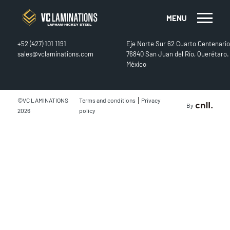
MENU
CONTACT
FIND US
+52 (427) 101 1191
Eje Norte Sur 62 Cuarto Centenario
sales@vclaminations.com
76840 San Juan del Río, Querétaro.
México
|
©VC LAMINATIONS
Terms and conditions
Privacy
By
2026
policy