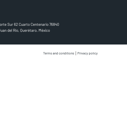
D US
orte Sur 62 Cuarto Centenario 76840
uan del Río, Querétaro. México
|
Terms and conditions
Privacy policy