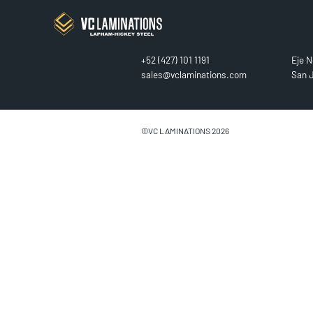
CONTACT
FIN
+52 (427) 101 1191
Eje N
sales@vclaminations.com
San J
©VC LAMINATIONS 2026